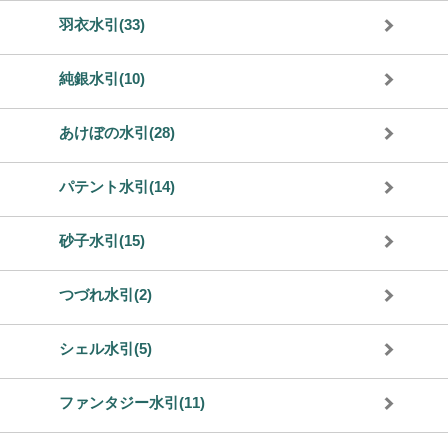
羽衣水引(33)
純銀水引(10)
あけぼの水引(28)
パテント水引(14)
砂子水引(15)
つづれ水引(2)
シェル水引(5)
ファンタジー水引(11)