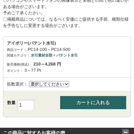
〇パソコンやスマートフォンの画像表示と実物との間で色の違いが
ある場合がございます。
予めご了承ください。
〇掲載商品については、なるべく安価にご提供する手前、種類仕様
を予告なしに変更する場合がございます。
アイボリー(パテント水引)
PC14-100～PC14-500
商品コード：
水引素材全部
>
パテント水引
関連カテゴリ：
210～4,268
円
販売価格(税込)：
3～77
Pt
ポイント：
筋数選択：
カートに入れる
数量
この商品に対するお客様の声