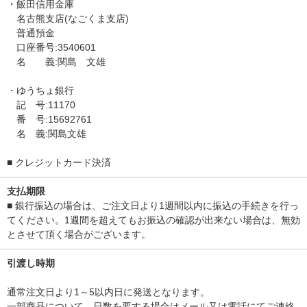
・飯田信用金庫
名古熊支店(なごくま支店)
普通預金
口座番号:3540601
名 義:関島 文雄
・ゆうちょ銀行
記 号:11170
番 号:15692761
名 義:関島文雄
■ クレジットカード決済
支払期限
■ 銀行振込の場合は、ご注文日より1週間以内に振込の手続きを行っ
てください。1週間を超えてもお振込の確認が出来ない場合は、無効
とさせて頂く場合がございます。
引渡し時期
通常注文日より1～5以内日に発送となります。
一部商品について、日数を要する場合はメール又は電話にてご連絡