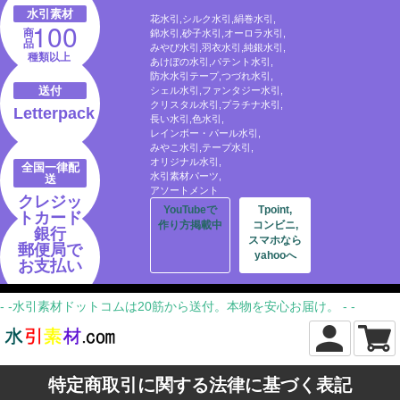
水引素材
花水引,シルク水引,絹巻水引,
100
商
錦水引,砂子水引,オーロラ水引,
品
みやび水引,羽衣水引,純銀水引,
種類以上
あけぼの水引,パテント水引,
防水水引テープ,つづれ水引,
送付
シェル水引,ファンタジー水引,
クリスタル水引,プラチナ水引,
Letterpack
長い水引,色水引,
レインボー・パール水引,
みやこ水引,テープ水引,
オリジナル水引,
全国一律配
水引素材パーツ,
送
アソートメント
クレジッ
YouTubeで
Tpoint,
トカード
作り方掲載中
コンビニ,
銀行
スマホなら
郵便局で
yahooへ
お支払い
- -水引素材ドットコムは20筋から送付。本物を安心お届け。 - -
特定商取引に関する法律に基づく表記