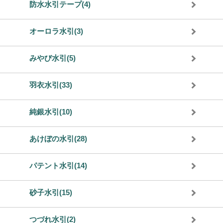
防水水引テープ(4)
オーロラ水引(3)
みやび水引(5)
羽衣水引(33)
純銀水引(10)
あけぼの水引(28)
パテント水引(14)
砂子水引(15)
つづれ水引(2)