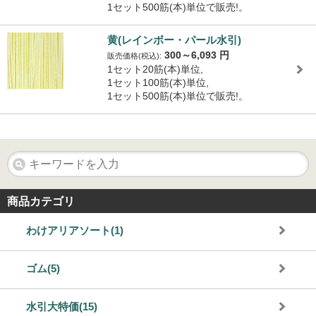
1セット500筋(本)単位で販売!。
黄(レインボー・パール水引)
300～6,093
円
販売価格(税込):
1セット20筋(本)単位,
1セット100筋(本)単位,
1セット500筋(本)単位で販売!。
商品カテゴリ
わけアリアソート(1)
ゴム(5)
水引大特価(15)