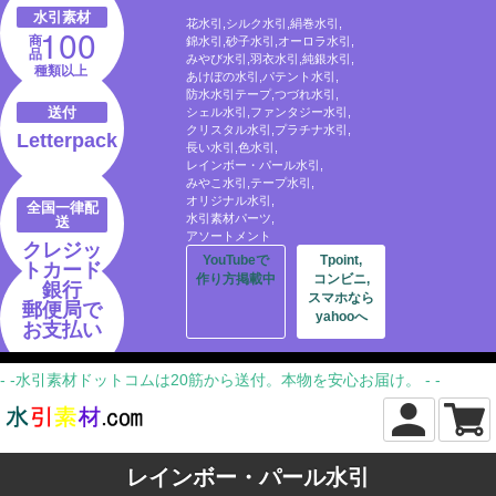
水引素材
花水引,シルク水引,絹巻水引,
100
商
錦水引,砂子水引,オーロラ水引,
品
みやび水引,羽衣水引,純銀水引,
種類以上
あけぼの水引,パテント水引,
防水水引テープ,つづれ水引,
送付
シェル水引,ファンタジー水引,
クリスタル水引,プラチナ水引,
Letterpack
長い水引,色水引,
レインボー・パール水引,
みやこ水引,テープ水引,
オリジナル水引,
全国一律配
水引素材パーツ,
送
アソートメント
クレジッ
YouTubeで
Tpoint,
トカード
作り方掲載中
コンビニ,
銀行
スマホなら
郵便局で
yahooへ
お支払い
- -水引素材ドットコムは20筋から送付。本物を安心お届け。 - -
レインボー・パール水引