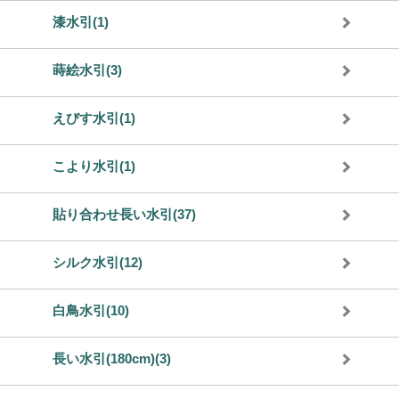
漆水引(1)
蒔絵水引(3)
えびす水引(1)
こより水引(1)
貼り合わせ長い水引(37)
シルク水引(12)
白鳥水引(10)
長い水引(180cm)(3)