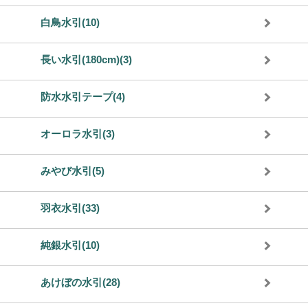
白鳥水引(10)
長い水引(180cm)(3)
防水水引テープ(4)
オーロラ水引(3)
みやび水引(5)
羽衣水引(33)
純銀水引(10)
あけぼの水引(28)