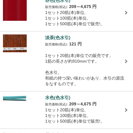
赤色(色水引)
209～4,675
円
販売価格(税込):
1セット20筋(本)単位,
1セット100筋(本)単位,
1セット500筋(本)単位で販売!。
淡茶(色水引)
121
円
販売価格(税込):
1セット20筋(本)単位での販売です。
1筋の長さが約910mmです。
色水引。
和紙の持つ深い味わいがあり、水引の源流
をなすものです。
水色(色水引)
209～4,675
円
販売価格(税込):
1セット20筋(本)単位,
1セット100筋(本)単位,
1セット500筋(本)単位で販売!。