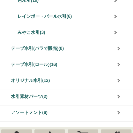
色水引(10)
レインボー・パール水引(6)
みやこ水引(3)
テープ水引(バラで販売)(8)
テープ水引(ロール)(16)
オリジナル水引(12)
水引素材パーツ(2)
アソートメント(6)