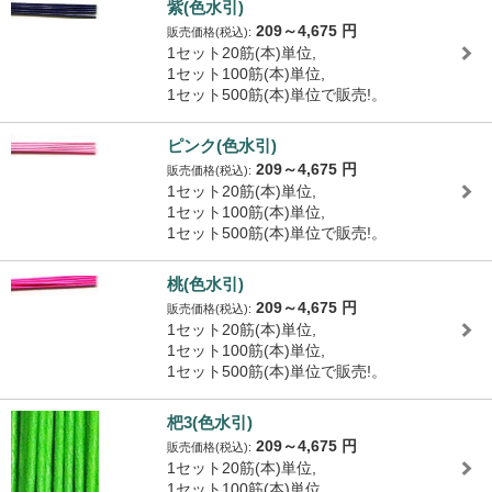
紫(色水引)
209～4,675
円
販売価格(税込):
1セット20筋(本)単位,
1セット100筋(本)単位,
1セット500筋(本)単位で販売!。
ピンク(色水引)
209～4,675
円
販売価格(税込):
1セット20筋(本)単位,
1セット100筋(本)単位,
1セット500筋(本)単位で販売!。
桃(色水引)
209～4,675
円
販売価格(税込):
1セット20筋(本)単位,
1セット100筋(本)単位,
1セット500筋(本)単位で販売!。
杷3(色水引)
209～4,675
円
販売価格(税込):
1セット20筋(本)単位,
1セット100筋(本)単位,