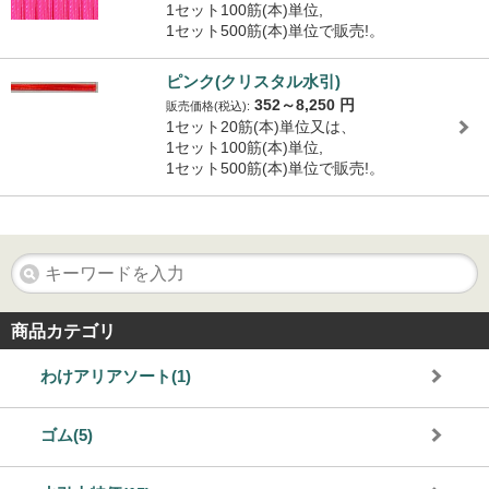
1セット100筋(本)単位,
1セット500筋(本)単位で販売!。
ピンク(クリスタル水引)
352～8,250
円
販売価格(税込):
1セット20筋(本)単位又は、
1セット100筋(本)単位,
1セット500筋(本)単位で販売!。
商品カテゴリ
わけアリアソート(1)
ゴム(5)