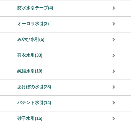
防水水引テープ(4)
オーロラ水引(3)
みやび水引(5)
羽衣水引(33)
純銀水引(10)
あけぼの水引(28)
パテント水引(14)
砂子水引(15)