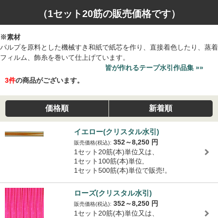
（1セット20筋の販売価格です）
※素材
パルプを原料とした機械すき和紙で紙芯を作り、直接着色したり、蒸着
フィルム、飾糸を巻いて仕上げています。
皆が作れるテープ水引作品集 »»
3
件
の商品がございます。
価格順
新着順
イエロー(クリスタル水引)
352～8,250
円
販売価格(税込):
1セット20筋(本)単位又は、
1セット100筋(本)単位,
1セット500筋(本)単位で販売!。
ローズ(クリスタル水引)
352～8,250
円
販売価格(税込):
1セット20筋(本)単位又は、