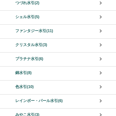
つづれ水引(2)
シェル水引(5)
ファンタジー水引(11)
クリスタル水引(3)
プラチナ水引(6)
錦水引(8)
色水引(10)
レインボー・パール水引(6)
みやこ水引(3)