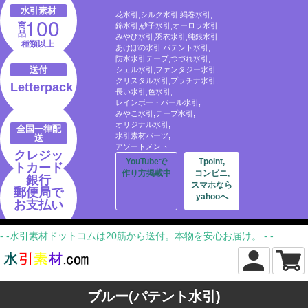
水引素材
花水引,シルク水引,絹巻水引,
100
商
錦水引,砂子水引,オーロラ水引,
品
みやび水引,羽衣水引,純銀水引,
種類以上
あけぼの水引,パテント水引,
防水水引テープ,つづれ水引,
送付
シェル水引,ファンタジー水引,
クリスタル水引,プラチナ水引,
Letterpack
長い水引,色水引,
レインボー・パール水引,
みやこ水引,テープ水引,
オリジナル水引,
全国一律配
水引素材パーツ,
送
アソートメント
クレジッ
YouTubeで
Tpoint,
トカード
作り方掲載中
コンビニ,
銀行
スマホなら
郵便局で
yahooへ
お支払い
- -水引素材ドットコムは20筋から送付。本物を安心お届け。 - -
ブルー(パテント水引)