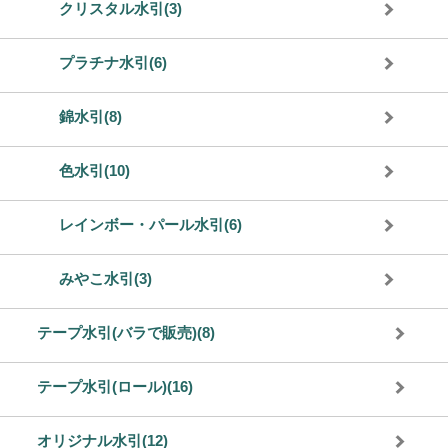
クリスタル水引(3)
プラチナ水引(6)
錦水引(8)
色水引(10)
レインボー・パール水引(6)
みやこ水引(3)
テープ水引(バラで販売)(8)
テープ水引(ロール)(16)
オリジナル水引(12)