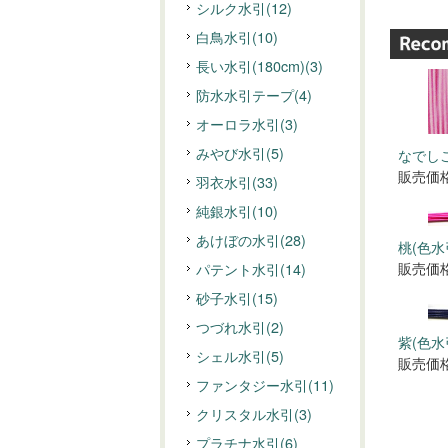
シルク水引(12)
白鳥水引(10)
長い水引(180cm)(3)
防水水引テープ(4)
オーロラ水引(3)
みやび水引(5)
なでしこ
販売価格
羽衣水引(33)
純銀水引(10)
あけぼの水引(28)
桃(色水
販売価格
パテント水引(14)
砂子水引(15)
つづれ水引(2)
紫(色水
シェル水引(5)
販売価格
ファンタジー水引(11)
クリスタル水引(3)
プラチナ水引(6)