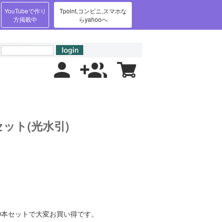
YouTubeで作り
Tpoint,コンビニ,スマホな
方掲載中
らyahooへ
ット(光水引)
0本セットで大変お買い得です。