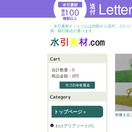
Lette
送
水引素材
100
付
商
品
種類以上
- 水引素材ドットコムは20筋から送付。クレ
局・銀行振込が選べます。 -
合計数量：
0
商品金額：
0円
トップページ »
画像を拡
わけアリアソート(1)