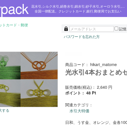
rpack
花水引,シルク水引,絹巻水引,錦水引,砂子水引,オーロラ水引,みやび水引,羽衣水引,純銀水引,あけぼの水引,パテント水引,防水水引テープ,つづれ水引,シェル水引,ファンタジー水引,クリスタル水引,プラチナ水引,長い水引,色水引,レインボー・パール水引,みやこ水引,テープ水引,オリジナル水引,水引素材パーツ,アソートメント
全国一律配送。クレジットカード,銀行,郵便局でお支払い
ジットカード・郵便
記憶
パスワードを忘れた方
商品コード：
hikari_matome
光水引4本おまとめセ
販売価格(税込)：
2,640
円
ポイント：
48
Pt
関連カテゴリ：
大する
水引大特価
日和、うす金、オレンジ、金各10