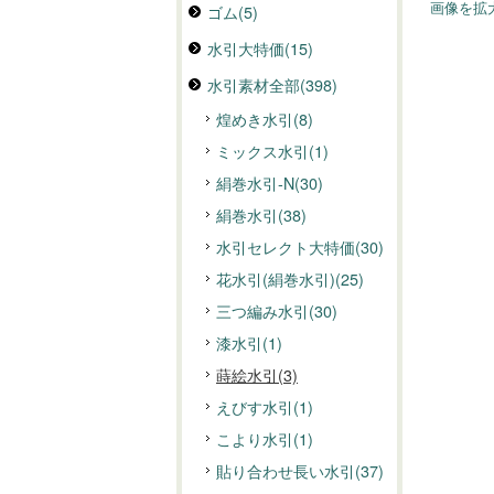
画像を拡
ゴム(5)
水引大特価(15)
水引素材全部(398)
煌めき水引(8)
ミックス水引(1)
絹巻水引-N(30)
絹巻水引(38)
水引セレクト大特価(30)
花水引(絹巻水引)(25)
三つ編み水引(30)
漆水引(1)
蒔絵水引(3)
えびす水引(1)
こより水引(1)
貼り合わせ長い水引(37)