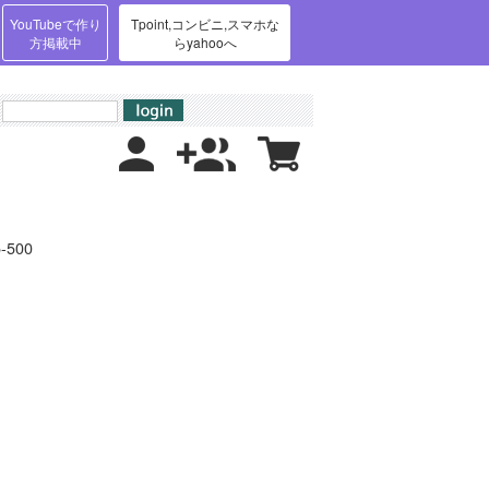
YouTubeで作り
Tpoint,コンビニ,スマホな
方掲載中
らyahooへ
-500