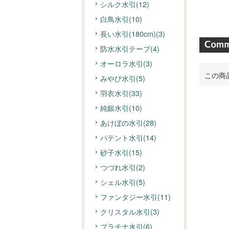
シルク水引(12)
白鳥水引(10)
長い水引(180cm)(3)
防水水引テープ(4)
オーロラ水引(3)
この商
みやび水引(5)
羽衣水引(33)
純銀水引(10)
あけぼの水引(28)
パテント水引(14)
砂子水引(15)
つづれ水引(2)
シェル水引(5)
ファンタジー水引(11)
クリスタル水引(3)
プラチナ水引(6)