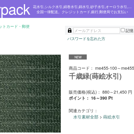
rpack
花水引,シルク水引,絹巻水引,錦水引,砂子水引,オーロラ水引,みやび水引,羽衣水引,純銀水引,あけぼの水引,パテント水引,防水水引テープ,つづれ水引,シェル水引,ファンタジー水引,クリスタル水引,プラチナ水引,長い水引,色水引,レインボー・パール水引,みやこ水引,テープ水引,オリジナル水引,水引素材パーツ,アソートメント
全国一律配送。クレジットカード,銀行,郵便局でお支払い
ジットカード・郵便
記憶
パスワードを忘れた方
商品コード：
me455-100～me455
千歳緑(蒔絵水引)
販売価格(税込)：
880～21,450
円
ポイント：
16～390
Pt
関連カテゴリ：
水引素材全部
>
蒔絵水引