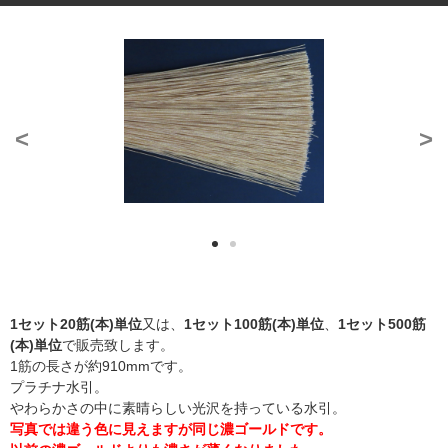
<
>
1セット20筋(本)単位
又は、
1セット100筋(本)単位
、
1セット500筋
(本)単位
で販売致します。
1筋の長さが約910mmです。
プラチナ水引。
やわらかさの中に素晴らしい光沢を持っている水引。
写真では違う色に見えますが同じ濃ゴールドです。