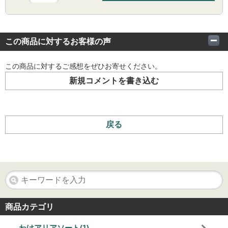
この商品に対するお客様の声
この商品に対するご感想をぜひお寄せください。
新規コメントを書き込む
戻る
商品カテゴリ
わけアリアソート(1)