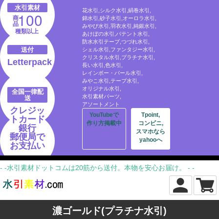
水引素材
花水引,シルク水引,絹巻水引,
100
商
錦水引,砂子水引,オーロラ水引,
品
みやび水引,羽衣水引,純銀水引,
種類以上
あけぼの水引,パテント水引,
防水水引テープ,つづれ水引,
送付
シェル水引,ファンタジー水引,
クリスタル水引,プラチナ水引,
Letterpack
長い水引,色水引,
レインボー・パール水引,
みやこ水引,テープ水引,
オリジナル水引,
全国一律配
水引素材パーツ,
送
アソートメント
クレジッ
YouTubeで
Tpoint,
トカード
作り方掲載中
コンビニ,
銀行
スマホなら
郵便局で
yahooへ
お支払い
- -水引素材ドットコムは20筋から送付。本物を安心お届け。 - -
濃ゴールド(プラチナ水引)