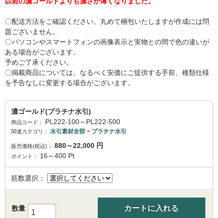
以前の濃ゴールドよりも濃さが薄くなりました。
〇配送方法をご確認ください。丸めて梱包いたしますが作成には問
題ございません。
〇パソコンやスマートフォンの画像表示と実物との間で色の違いが
ある場合がございます。
予めご了承ください。
〇掲載商品については、なるべく安価にご提供する手前、種類仕様
を予告なしに変更する場合がございます。
濃ゴールド(プラチナ水引)
PL222-100～PL222-500
商品コード：
水引素材全部
>
プラチナ水引
関連カテゴリ：
880～22,000
円
販売価格(税込)：
16～400
Pt
ポイント：
筋数選択：
カートに入れる
数量