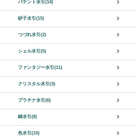
パテント水引(14)
砂子水引(15)
つづれ水引(2)
シェル水引(5)
ファンタジー水引(11)
クリスタル水引(3)
プラチナ水引(6)
錦水引(8)
色水引(10)